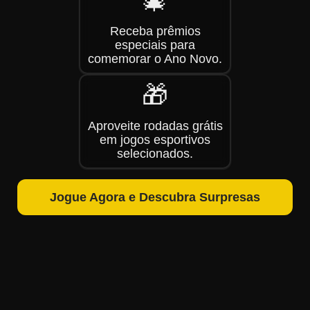
🎄
Receba prêmios
especiais para
comemorar o Ano Novo.
🎁
Aproveite rodadas grátis
em jogos esportivos
selecionados.
Jogue Agora e Descubra Surpresas