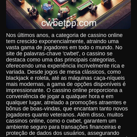
Nos últimos anos, a categoria de cassino online
tem crescido exponencialmente, atraindo uma
vasta gama de jogadores em todo o mundo. No
site de palavras-chave 'cwbet', o cassino se
destaca como uma das principais categorias,
oferecendo uma experiência incrivelmente rica e
variada. Desde jogos de mesa clássicos, como
blackjack e roleta, até as máquinas caça-níqueis
mais modernas, a gama de opções disponíveis é
impressionante. O cassino online proporciona a
conveniência de jogar a qualquer hora e em
qualquer lugar, atrelado a promoções atraentes e
bônus de boas-vindas, que encantam tanto novos
jogadores quanto veteranos. Além disso, muitos
cassinos online, como o cwbet, garantem um
ambiente seguro para transações financeiras e
proteção de dados dos usuários, assegurando